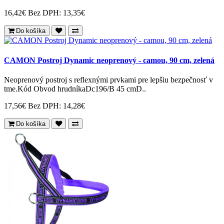
16,42€
Bez DPH: 13,35€
Do košíka
CAMON Postroj Dynamic neoprenový - camou, 90 cm, zelená
Neoprenový postroj s reflexnými prvkami pre lepšiu bezpečnosť v
tme.Kód Obvod hrudníkaDc196/B 45 cmD..
17,56€
Bez DPH: 14,28€
Do košíka