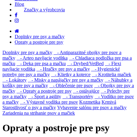
Blog
Značky a výrobcovia
Doplnky pre psy a mačky
Opraty a postroje pre psy
Doplnky pre psy a mačky
- Antiparazitné obojky pre psov a
mačky
- Arteo navíjacie vodítka
- Chladiaca podložka pre psa a
mačku
- Deka pre psa a mačku
- Drybed/VetBed
- Flexi
navíjacie vodítka
- Hračky pre psy a mačky
- Hygienické
potreby pre psy a mačky
- Klietky a koterce
- Krotitelia mačiek
- Lokátory
- Misky a napájačky pre psy a mačky
- Náhubky a
košíky pre psy a mačky
- Oblečenie pre psov
- Obojky pre psy a
mačky
- Opraty a postroje pre psy
- ostávajúce
- Pelechy pre
psy a mačky
- Šport a agility
- Transportéry
- Vodítko pre psov
a mačky
- Výstavné vodítka pre psov
Kozmetika
Krmivá
Starostlivosť o psy a mačky
Vybavenie salónu pre psov a mačky
Zariadenia na strihanie psov a mačiek
Opraty a postroje pre psy