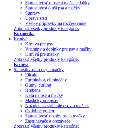
Starostlivosť o psie a mačacie labky
Starostlivost o uši psa a mačky
Súpravy
Úprava srsti
Všetky prípravky na rozčesávanie
Zobraziť všetky produkty kategórie:
Kozmetika
Krmivá
Krmivá pre psy
Vitamíny a doplnky pre psy a mačky
Krmivá pre mačky
Zobraziť všetky produkty kategórie:
Krmivá
Starostlivosť o psy a mačky
Filcaki
Furminátor, eliminačný
Gumy, curling
Hrebene
Kefa na psy a mačky
Mašličky pre psov
Nožnice na strihanie psov a mačiek
Ozdobné goliere
Starostlivosť o zuby psa a mačky
Zastrihávače a orezávače
Zobraziť všetky produkty kategórie: