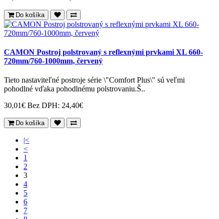
Do košíka
CAMON Postroj polstrovaný s reflexnými prvkami XL 660-
720mm/760-1000mm, červený
Tieto nastaviteľné postroje série \"Comfort Plus\" sú veľmi
pohodlné vďaka pohodlnému polstrovaniu.Š..
30,01€
Bez DPH: 24,40€
Do košíka
|<
<
1
2
3
4
5
6
7