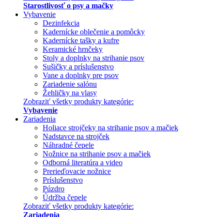
Starostlivosť o psy a mačky
Vybavenie
Dezinfekcia
Kadernícke oblečenie a pomôcky
Kadernícke tašky a kufre
Keramické hrnčeky
Stoly a doplnky na strihanie psov
Sušičky a príslušenstvo
Vane a doplnky pre psov
Zariadenie salónu
Žehličky na vlasy
Zobraziť všetky produkty kategórie:
Vybavenie
Zariadenia
Holiace strojčeky na strihanie psov a mačiek
Nadstavce na strojček
Náhradné čepele
Nožnice na strihanie psov a mačiek
Odborná literatúra a video
Prerieďovacie nožnice
Príslušenstvo
Púzdro
Údržba čepele
Zobraziť všetky produkty kategórie:
Zariadenia