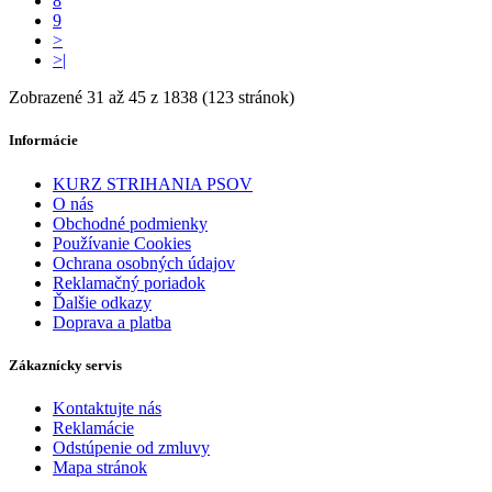
8
9
>
>|
Zobrazené 31 až 45 z 1838 (123 stránok)
Informácie
KURZ STRIHANIA PSOV
O nás
Obchodné podmienky
Používanie Cookies
Ochrana osobných údajov
Reklamačný poriadok
Ďalšie odkazy
Doprava a platba
Zákaznícky servis
Kontaktujte nás
Reklamácie
Odstúpenie od zmluvy
Mapa stránok