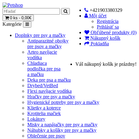
+421903380329
Môj účet
0 ks - 0,00€
Registrácia
Kategórie
Prihlásiť sa
Obľúbené produkty (0)
Doplnky pre psy a mačky
Nákupný košík
Antiparazitné obojky
Pokladňa
pre psov a mačky
Arteo navíjacie
vodítka
Chladiaca
Váš nákupný košík je prázdny!
podložka pre psa
a mačku
Deka pre psa a mačku
Drybed/VetBed
Flexi navíjacie vodítka
Hračky pre psy a mačky
Hygienické potreby pre psy a mačky
Klietky a koterce
Krotitelia mačiek
Lokátory
Misky a napájačky pre psy a mačky
Náhubky a košíky pre psy a mačky
Oblečenie pre psov