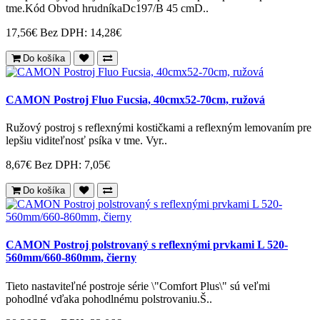
tme.Kód Obvod hrudníkaDc197/B 45 cmD..
17,56€
Bez DPH: 14,28€
Do košíka
CAMON Postroj Fluo Fucsia, 40cmx52-70cm, ružová
Ružový postroj s reflexnými kostičkami a reflexným lemovaním pre
lepšiu viditeľnosť psíka v tme. Vyr..
8,67€
Bez DPH: 7,05€
Do košíka
CAMON Postroj polstrovaný s reflexnými prvkami L 520-
560mm/660-860mm, čierny
Tieto nastaviteľné postroje série \"Comfort Plus\" sú veľmi
pohodlné vďaka pohodlnému polstrovaniu.Š..