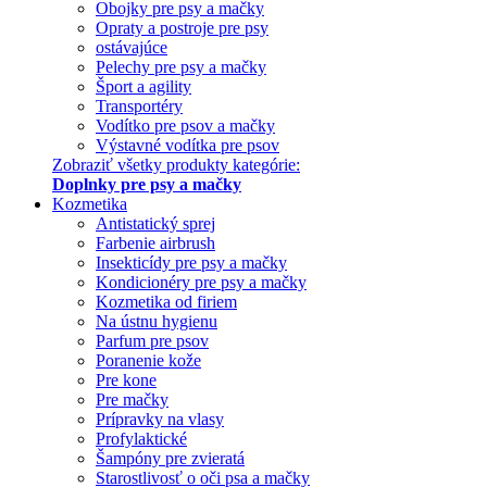
Obojky pre psy a mačky
Opraty a postroje pre psy
ostávajúce
Pelechy pre psy a mačky
Šport a agility
Transportéry
Vodítko pre psov a mačky
Výstavné vodítka pre psov
Zobraziť všetky produkty kategórie:
Doplnky pre psy a mačky
Kozmetika
Antistatický sprej
Farbenie airbrush
Insekticídy pre psy a mačky
Kondicionéry pre psy a mačky
Kozmetika od firiem
Na ústnu hygienu
Parfum pre psov
Poranenie kože
Pre kone
Pre mačky
Prípravky na vlasy
Profylaktické
Šampóny pre zvieratá
Starostlivosť o oči psa a mačky