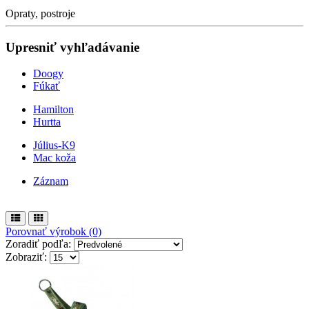
Opraty, postroje
Upresniť vyhľadávanie
Doogy
Fúkať
Hamilton
Hurtta
Július-K9
Mac koža
Záznam
Porovnať výrobok (0)
Zoradiť podľa:
Zobraziť: