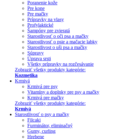
Poranenie kože
Pre kone
Pre mačky
Prípravky na vlasy
Profylaktické
Šampóny pre zvieratá
Starostlivosť o oči psa a mačky
Starostlivosť o psie a mačacie labky
Starostlivost o uši psa a mačky
Súpravy
Úprava srsti
Všetky prípravky na rozčesávanie
Zobraziť všetky produkty kategórie:
Kozmetika
Krmivá
Krmivá pre psy
Vitamíny a doplnky pre psy a mačky
Krmivá pre mačky
Zobraziť všetky produkty kategórie:
Krmivá
Starostlivosť o psy a mačky
Filcaki
Furminátor, eliminačný
Gumy, curling
Hrebene