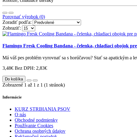
Rohože, chladiace uteráky
Porovnať výrobok (0)
Zoradiť podľa:
Zobraziť:
Flamingo Fresk Cooling Bandana - čelenka, chladiaci obojok pre
Má váš pes problém vyrovnať sa s horúčavou? Stať sa apatickým a le
3,48€
Bez DPH: 2,83€
Do košíka
Zobrazené 1 až 1 z 1 (1 stránok)
Informácie
KURZ STRIHANIA PSOV
O nás
Obchodné podmienky
Používanie Cookies
Ochrana osobných údajov
Reklamačný poriadok