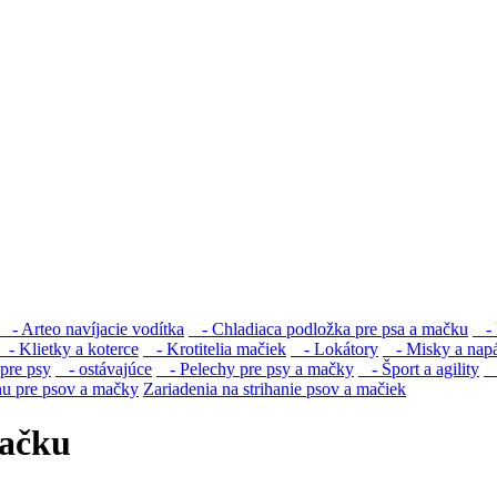
- Arteo navíjacie vodítka
- Chladiaca podložka pre psa a mačku
- D
- Klietky a koterce
- Krotitelia mačiek
- Lokátory
- Misky a napá
pre psy
- ostávajúce
- Pelechy pre psy a mačky
- Šport a agility
-
nu pre psov a mačky
Zariadenia na strihanie psov a mačiek
mačku