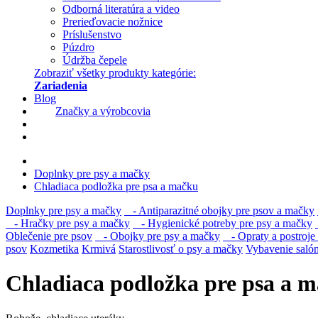
Odborná literatúra a video
Prerieďovacie nožnice
Príslušenstvo
Púzdro
Údržba čepele
Zobraziť všetky produkty kategórie:
Zariadenia
Blog
Značky a výrobcovia
Doplnky pre psy a mačky
Chladiaca podložka pre psa a mačku
Doplnky pre psy a mačky
- Antiparazitné obojky pre psov a mačky
- Hračky pre psy a mačky
- Hygienické potreby pre psy a mačky
Oblečenie pre psov
- Obojky pre psy a mačky
- Opraty a postroje 
psov
Kozmetika
Krmivá
Starostlivosť o psy a mačky
Vybavenie saló
Chladiaca podložka pre psa a 