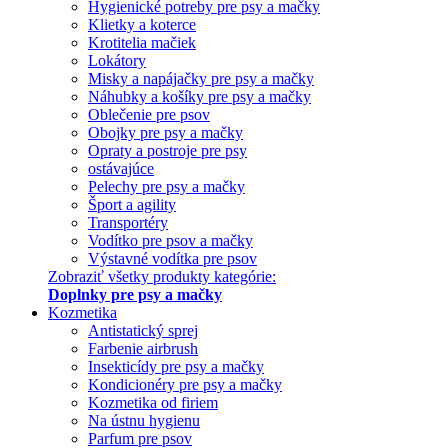
Hygienické potreby pre psy a mačky
Klietky a koterce
Krotitelia mačiek
Lokátory
Misky a napájačky pre psy a mačky
Náhubky a košíky pre psy a mačky
Oblečenie pre psov
Obojky pre psy a mačky
Opraty a postroje pre psy
ostávajúce
Pelechy pre psy a mačky
Šport a agility
Transportéry
Vodítko pre psov a mačky
Výstavné vodítka pre psov
Zobraziť všetky produkty kategórie:
Doplnky pre psy a mačky
Kozmetika
Antistatický sprej
Farbenie airbrush
Insekticídy pre psy a mačky
Kondicionéry pre psy a mačky
Kozmetika od firiem
Na ústnu hygienu
Parfum pre psov