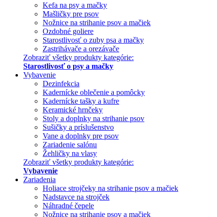
Kefa na psy a mačky
Mašličky pre psov
Nožnice na strihanie psov a mačiek
Ozdobné goliere
Starostlivosť o zuby psa a mačky
Zastrihávače a orezávače
Zobraziť všetky produkty kategórie:
Starostlivosť o psy a mačky
Vybavenie
Dezinfekcia
Kadernícke oblečenie a pomôcky
Kadernícke tašky a kufre
Keramické hrnčeky
Stoly a doplnky na strihanie psov
Sušičky a príslušenstvo
Vane a doplnky pre psov
Zariadenie salónu
Žehličky na vlasy
Zobraziť všetky produkty kategórie:
Vybavenie
Zariadenia
Holiace strojčeky na strihanie psov a mačiek
Nadstavce na strojček
Náhradné čepele
Nožnice na strihanie psov a mačiek