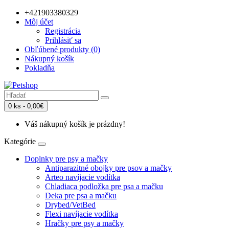
+421903380329
Môj účet
Registrácia
Prihlásiť sa
Obľúbené produkty (0)
Nákupný košík
Pokladňa
0 ks - 0,00€
Váš nákupný košík je prázdny!
Kategórie
Doplnky pre psy a mačky
Antiparazitné obojky pre psov a mačky
Arteo navíjacie vodítka
Chladiaca podložka pre psa a mačku
Deka pre psa a mačku
Drybed/VetBed
Flexi navíjacie vodítka
Hračky pre psy a mačky