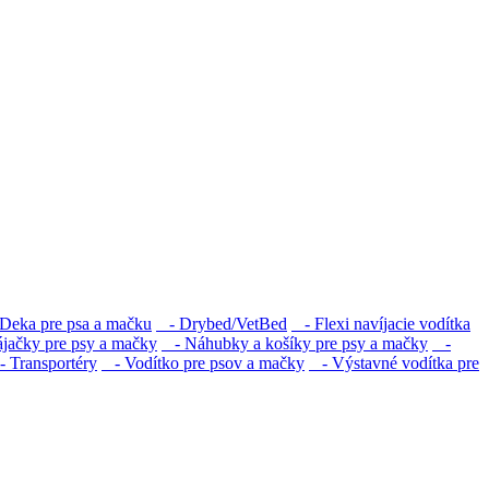
eka pre psa a mačku
- Drybed/VetBed
- Flexi navíjacie vodítka
jačky pre psy a mačky
- Náhubky a košíky pre psy a mačky
-
 Transportéry
- Vodítko pre psov a mačky
- Výstavné vodítka pre