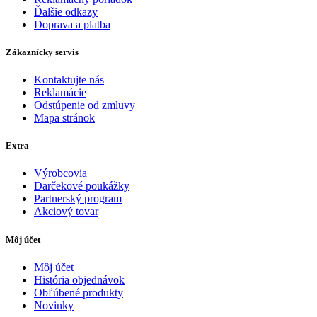
Ďalšie odkazy
Doprava a platba
Zákaznícky servis
Kontaktujte nás
Reklamácie
Odstúpenie od zmluvy
Mapa stránok
Extra
Výrobcovia
Darčekové poukážky
Partnerský program
Akciový tovar
Môj účet
Môj účet
História objednávok
Obľúbené produkty
Novinky