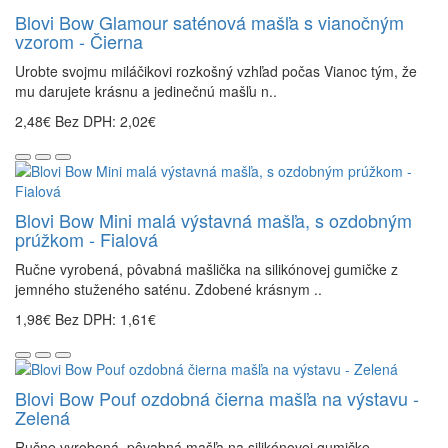
Blovi Bow Glamour saténová mašľa s vianočným
vzorom - Čierna
Urobte svojmu miláčikovi rozkošný vzhľad počas Vianoc tým, že
mu darujete krásnu a jedinečnú mašľu n..
2,48€
Bez DPH: 2,02€
Blovi Bow Mini malá výstavná mašľa, s ozdobným
prúžkom - Fialová
Ručne vyrobená, pôvabná mašlička na silikónovej gumičke z
jemného stuženého saténu. Zdobené krásnym ..
1,98€
Bez DPH: 1,61€
Blovi Bow Pouf ozdobná čierna mašľa na výstavu -
Zelená
Ručne vyrobená, pôvabná mašľa na silikónovej gumičke,