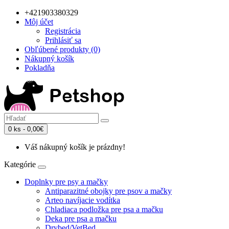
+421903380329
Môj účet
Registrácia
Prihlásiť sa
Obľúbené produkty (0)
Nákupný košík
Pokladňa
0 ks - 0,00€
Váš nákupný košík je prázdny!
Kategórie
Doplnky pre psy a mačky
Antiparazitné obojky pre psov a mačky
Arteo navíjacie vodítka
Chladiaca podložka pre psa a mačku
Deka pre psa a mačku
Drybed/VetBed