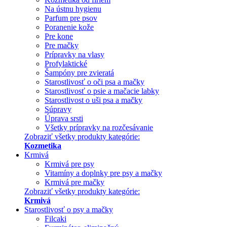
Na ústnu hygienu
Parfum pre psov
Poranenie kože
Pre kone
Pre mačky
Prípravky na vlasy
Profylaktické
Šampóny pre zvieratá
Starostlivosť o oči psa a mačky
Starostlivosť o psie a mačacie labky
Starostlivost o uši psa a mačky
Súpravy
Úprava srsti
Všetky prípravky na rozčesávanie
Zobraziť všetky produkty kategórie:
Kozmetika
Krmivá
Krmivá pre psy
Vitamíny a doplnky pre psy a mačky
Krmivá pre mačky
Zobraziť všetky produkty kategórie:
Krmivá
Starostlivosť o psy a mačky
Filcaki