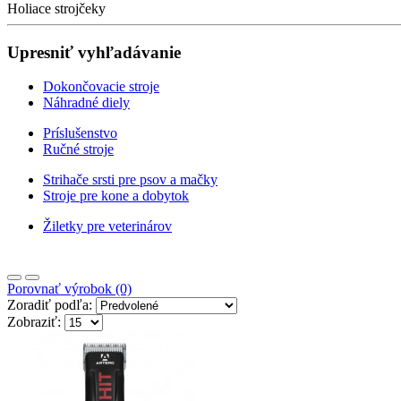
Holiace strojčeky
Upresniť vyhľadávanie
Dokončovacie stroje
Náhradné diely
Príslušenstvo
Ručné stroje
Strihače srsti pre psov a mačky
Stroje pre kone a dobytok
Žiletky pre veterinárov
Porovnať výrobok (0)
Zoradiť podľa:
Zobraziť: