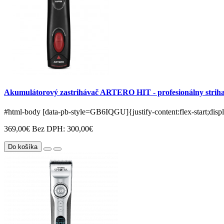
Akumulátorový zastrihávač ARTERO HIT - profesionálny strihací
#html-body [data-pb-style=GB6IQGU]{justify-content:flex-start;displa
369,00€
Bez DPH: 300,00€
Do košíka