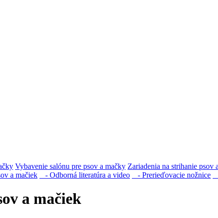
mačky
Vybavenie salónu pre psov a mačky
Zariadenia na strihanie psov 
sov a mačiek
- Odborná literatúra a video
- Prerieďovacie nožnice
-
psov a mačiek