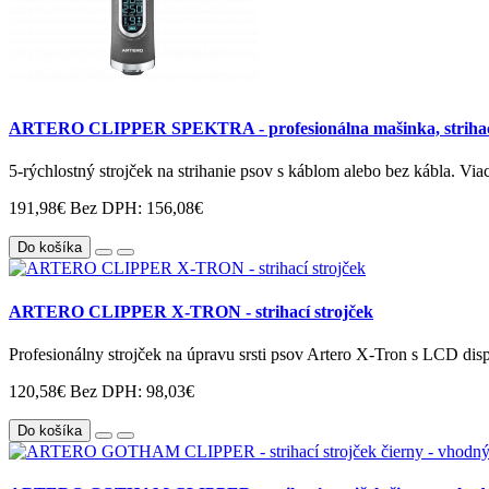
ARTERO CLIPPER SPEKTRA - profesionálna mašinka, strihací st
5-rýchlostný strojček na strihanie psov s káblom alebo bez kábla. Vi
191,98€
Bez DPH: 156,08€
Do košíka
ARTERO CLIPPER X-TRON - strihací strojček
Profesionálny strojček na úpravu srsti psov Artero X-Tron s LCD disp
120,58€
Bez DPH: 98,03€
Do košíka