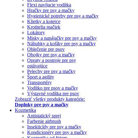
Flexi navíjacie vodítka
Hračky pre psy a mačky
Hygienické potreby pre psy a mačky
Klietky a koterce
Krotitelia mačiek
Lokátory
Misky a napájačky pre psy a mačky
Náhubky a košíky pre psy a mačky
Oblečenie pre psov
Obojky pre psy a mačky
Opraty a postroje pre psy
ostávajúce
Pelechy pre psy a mačky
Šport a agility
Transportéry
Vodítko pre psov a mačky
Výstavné vodítka pre psov
Zobraziť všetky produkty kategórie:
Doplnky pre psy a mačky
Kozmetika
Antistatický sprej
Farbenie airbrush
Insekticídy pre psy a mačky
Kondicionéry pre psy a mačky
Kozmetika od firiem