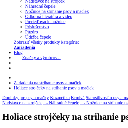
Nadstavce na strojček
Náhradné čepele
Nožnice na strihanie psov a mačiek
Odborná literatúra a video
Prerieďovacie nožnice
Príslušenstvo
Púzdro
Údržba čepele
Zobraziť všetky produkty kategórie:
Zariadenia
Blog
Značky a výrobcovia
Zariadenia na strihanie psov a mačiek
Holiace strojčeky na strihanie psov a mačiek
Doplnky pre psy a mačky
Kozmetika
Krmivá
Starostlivosť o psy a 
Nadstavce na strojček
- Náhradné čepele
- Nožnice na strihanie p
Holiace strojčeky na strihanie 