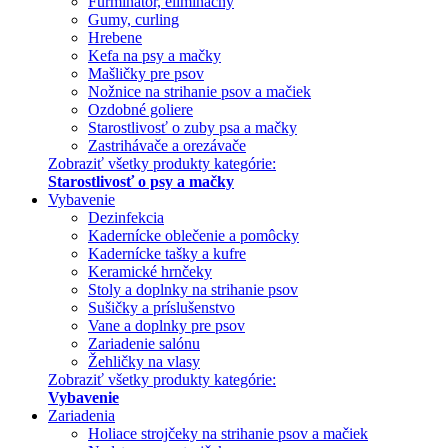
Furminátor, eliminačný
Gumy, curling
Hrebene
Kefa na psy a mačky
Mašličky pre psov
Nožnice na strihanie psov a mačiek
Ozdobné goliere
Starostlivosť o zuby psa a mačky
Zastrihávače a orezávače
Zobraziť všetky produkty kategórie:
Starostlivosť o psy a mačky
Vybavenie
Dezinfekcia
Kadernícke oblečenie a pomôcky
Kadernícke tašky a kufre
Keramické hrnčeky
Stoly a doplnky na strihanie psov
Sušičky a príslušenstvo
Vane a doplnky pre psov
Zariadenie salónu
Žehličky na vlasy
Zobraziť všetky produkty kategórie:
Vybavenie
Zariadenia
Holiace strojčeky na strihanie psov a mačiek