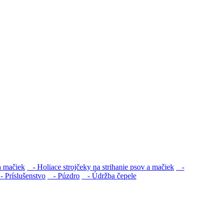
a mačiek
- Holiace strojčeky na strihanie psov a mačiek
-
 Príslušenstvo
- Púzdro
- Údržba čepele