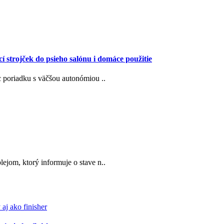
rojček do psieho salónu i domáce použitie
ac poriadku s väčšou autonómiou ..
lejom, ktorý informuje o stave n..