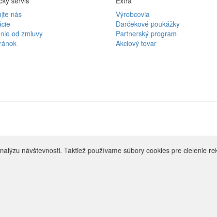
ky servis
Extra
jte nás
Výrobcovia
cie
Darčekové poukážky
nie od zmluvy
Partnerský program
ránok
Akciový tovar
nalýzu návštevnosti. Taktiež používame súbory cookies pre cielenie r