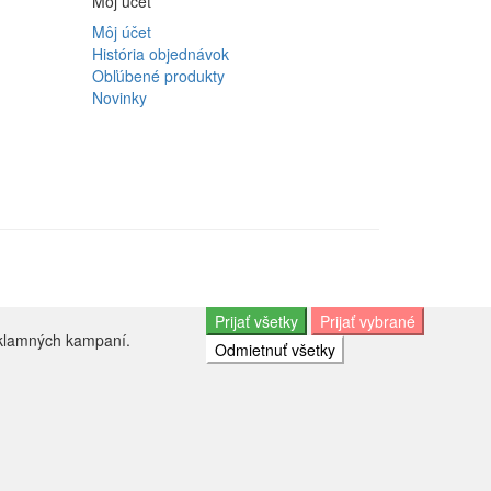
Môj účet
Môj účet
História objednávok
Obľúbené produkty
Novinky
Prijať všetky
Prijať vybrané
eklamných kampaní.
Odmietnuť všetky