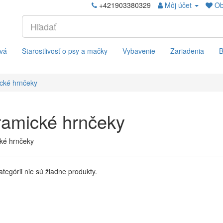
+421903380329
Môj účet
Ob
vá
Starostlivosť o psy a mačky
Vybavenie
Zariadenia
B
cké hrnčeky
ramické hrnčeky
ké hrnčeky
kategórii nie sú žiadne produkty.