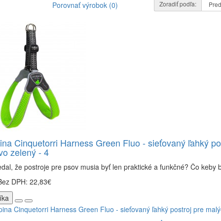
Zoradiť podľa:
Porovnať výrobok (0)
ina Cinquetorri Harness Green Fluo - sieťovaný ľahký po
o zelený - 4
dal, že postroje pre psov musia byť len praktické a funkčné? Čo keby bo
Bez DPH: 22,83€
íka