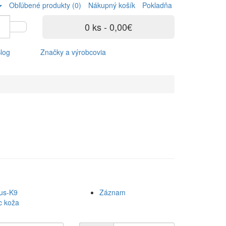
Obľúbené produkty (0)
Nákupný košík
Pokladňa
0 ks - 0,00€
log
Značky a výrobcovia
ius-K9
Záznam
c koža