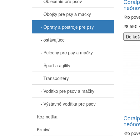
Coralp
- Oblečenie pre psov
neónov
- Obojky pre psy a mačky
Kto pove
28,59€
- Opraty a postroje pre psy
Do koš
- ostávajúce
- Pelechy pre psy a mačky
- Šport a agility
- Transportéry
- Vodítko pre psov a mačky
- Výstavné vodítka pre psov
Kozmetika
Coralp
neónov
Krmivá
Kto pove