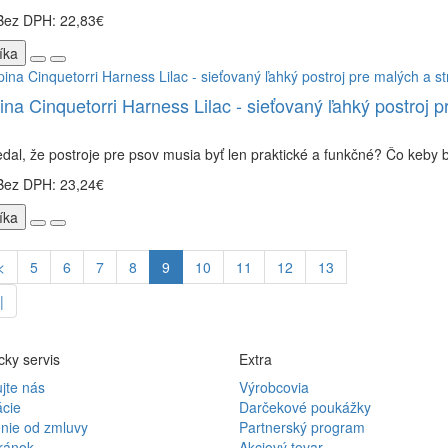
Bez DPH: 22,83€
íka
ina Cinquetorri Harness Lilac - sieťovaný ľahký postroj p
dal, že postroje pre psov musia byť len praktické a funkčné? Čo keby bo
Bez DPH: 23,24€
íka
<
5
6
7
8
9
10
11
12
13
|
ky servis
Extra
jte nás
Výrobcovia
cie
Darčekové poukážky
nie od zmluvy
Partnerský program
ránok
Akciový tovar