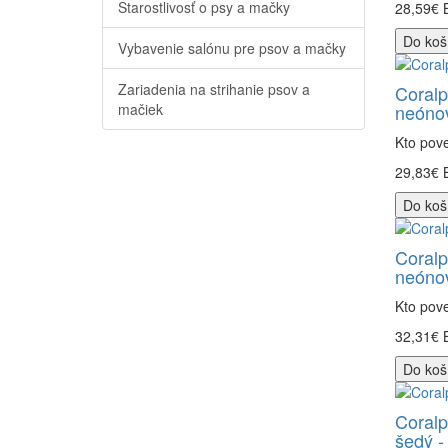
Starostlivosť o psy a mačky
28,59€
Do koš
Vybavenie salónu pre psov a mačky
Zariadenia na strihanie psov a
Coralp
mačiek
neónov
Kto pove
29,83€
Do koš
Coralp
neónov
Kto pove
32,31€
Do koš
Coralp
šedý -