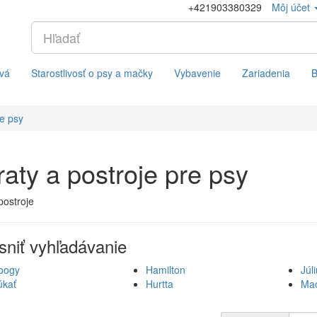
+421903380329
Môj účet
vá
Starostlivosť o psy a mačky
Vybavenie
Zariadenia
B
re psy
aty a postroje pre psy
postroje
sniť vyhľadávanie
oogy
Hamilton
Júl
úkať
Hurtta
Ma