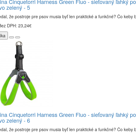
ina Cinquetorri Harness Green Fluo - sieťovaný ľahký po
o zelený - 5
dal, že postroje pre psov musia byť len praktické a funkčné? Čo keby bo
Bez DPH: 23,24€
íka
ina Cinquetorri Harness Green Fluo - sieťovaný ľahký po
o zelený - 6
dal, že postroje pre psov musia byť len praktické a funkčné? Čo keby bo