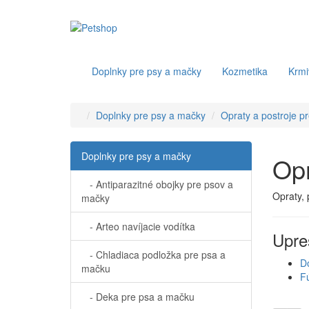
Doplnky pre psy a mačky
Kozmetika
Krmi
Doplnky pre psy a mačky
Opraty a postroje p
Doplnky pre psy a mačky
Opr
- Antiparazitné obojky pre psov a
Opraty, 
mačky
- Arteo navíjacie vodítka
Upre
- Chladiaca podložka pre psa a
D
mačku
F
- Deka pre psa a mačku