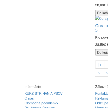
28,08€
Do koš
Coralp
5
Kto pove
28,59€
Do koš
|<
>
>
Informácie
Zákazníc
KURZ STRIHANIA PSOV
Kontaktu
O nás
Reklamá
Obchodné podmienky
Odstúpe
Používanie Cookies
Mapa st