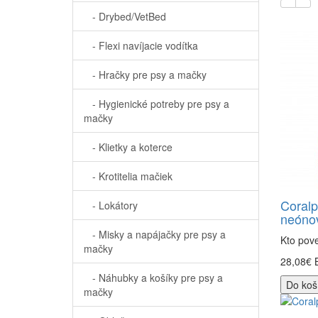
- Drybed/VetBed
- Flexi navíjacie vodítka
- Hračky pre psy a mačky
- Hygienické potreby pre psy a
mačky
- Klietky a koterce
- Krotitelia mačiek
Coralp
- Lokátory
neónov
- Misky a napájačky pre psy a
Kto pove
mačky
28,08€
- Náhubky a košíky pre psy a
Do koš
mačky