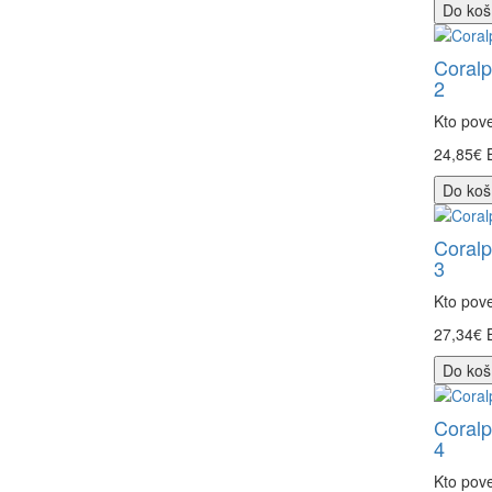
Do koš
Coralp
2
Kto pove
24,85€
Do koš
Coralp
3
Kto pove
27,34€
Do koš
Coralp
4
Kto pove