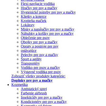
Flexi navíjacie vodítka
Hračky pre psy a mačky
Hygienické potreby pre psy a mačky
Klietky a koterce
Krotitelia mačiek
Lokátory
Misky a napájačky pre psy a mačky
Náhubky a košíky pre psy a mačky
Oblečenie pre psov
Obojky pre psy a mačky
Opraty a postroje pre psy
ostávajúce
Pelechy pre psy a mačky
Šport a agility
Transportéry
Vodítko pre psov a mačky
Výstavné vodítka pre psov
Zobraziť všetky produkty kategórie:
Doplnky pre psy a mačky
Kozmetika
Antistatický sprej
Farbenie airbrush
Insekticídy pre psy a mačky
Kondicionéry pre psy a mačky
Kozmetika od firiem