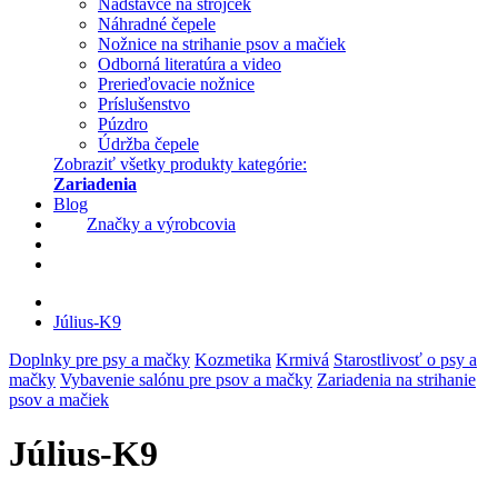
Nadstavce na strojček
Náhradné čepele
Nožnice na strihanie psov a mačiek
Odborná literatúra a video
Prerieďovacie nožnice
Príslušenstvo
Púzdro
Údržba čepele
Zobraziť všetky produkty kategórie:
Zariadenia
Blog
Značky a výrobcovia
Július-K9
Doplnky pre psy a mačky
Kozmetika
Krmivá
Starostlivosť o psy a
mačky
Vybavenie salónu pre psov a mačky
Zariadenia na strihanie
psov a mačiek
Július-K9