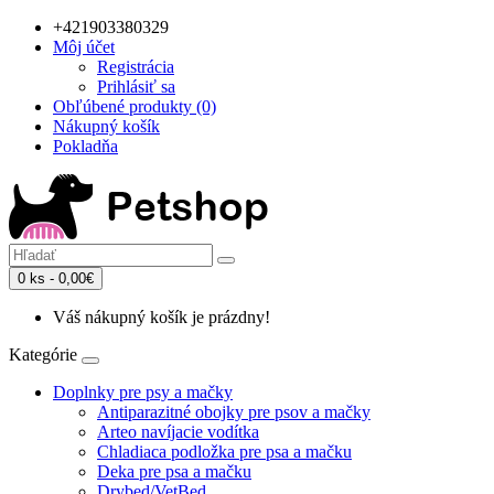
+421903380329
Môj účet
Registrácia
Prihlásiť sa
Obľúbené produkty (0)
Nákupný košík
Pokladňa
0 ks - 0,00€
Váš nákupný košík je prázdny!
Kategórie
Doplnky pre psy a mačky
Antiparazitné obojky pre psov a mačky
Arteo navíjacie vodítka
Chladiaca podložka pre psa a mačku
Deka pre psa a mačku
Drybed/VetBed