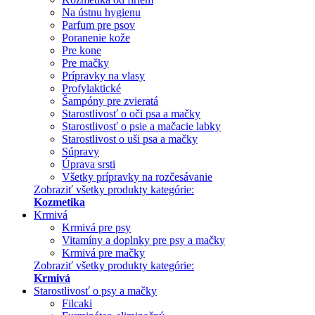
Na ústnu hygienu
Parfum pre psov
Poranenie kože
Pre kone
Pre mačky
Prípravky na vlasy
Profylaktické
Šampóny pre zvieratá
Starostlivosť o oči psa a mačky
Starostlivosť o psie a mačacie labky
Starostlivost o uši psa a mačky
Súpravy
Úprava srsti
Všetky prípravky na rozčesávanie
Zobraziť všetky produkty kategórie:
Kozmetika
Krmivá
Krmivá pre psy
Vitamíny a doplnky pre psy a mačky
Krmivá pre mačky
Zobraziť všetky produkty kategórie:
Krmivá
Starostlivosť o psy a mačky
Filcaki