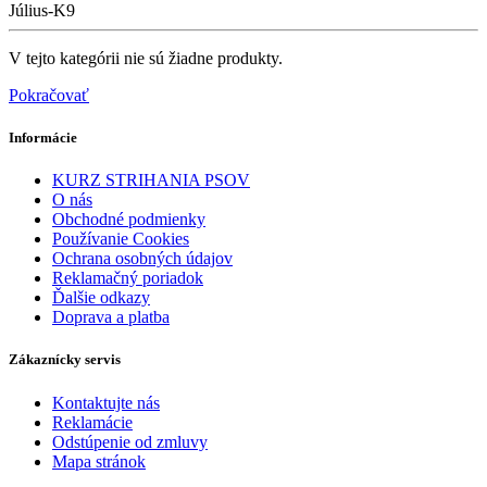
Július-K9
V tejto kategórii nie sú žiadne produkty.
Pokračovať
Informácie
KURZ STRIHANIA PSOV
O nás
Obchodné podmienky
Používanie Cookies
Ochrana osobných údajov
Reklamačný poriadok
Ďalšie odkazy
Doprava a platba
Zákaznícky servis
Kontaktujte nás
Reklamácie
Odstúpenie od zmluvy
Mapa stránok