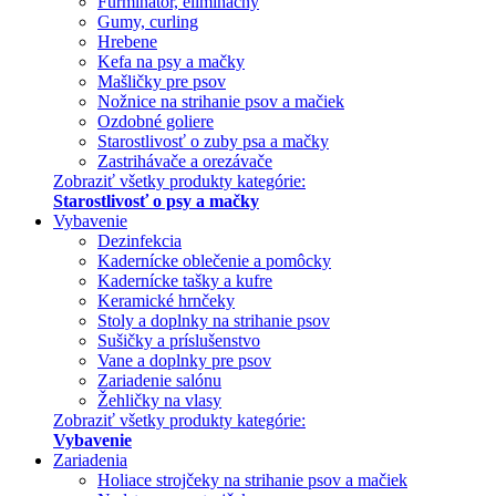
Furminátor, eliminačný
Gumy, curling
Hrebene
Kefa na psy a mačky
Mašličky pre psov
Nožnice na strihanie psov a mačiek
Ozdobné goliere
Starostlivosť o zuby psa a mačky
Zastrihávače a orezávače
Zobraziť všetky produkty kategórie:
Starostlivosť o psy a mačky
Vybavenie
Dezinfekcia
Kadernícke oblečenie a pomôcky
Kadernícke tašky a kufre
Keramické hrnčeky
Stoly a doplnky na strihanie psov
Sušičky a príslušenstvo
Vane a doplnky pre psov
Zariadenie salónu
Žehličky na vlasy
Zobraziť všetky produkty kategórie:
Vybavenie
Zariadenia
Holiace strojčeky na strihanie psov a mačiek