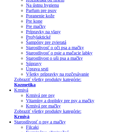
Na ústnu hygienu
Parfum pre psov
Poranenie kože
Pre kone
Pre mačky
Prípravky na vlasy
Profylaktické
Šampóny pre zvieratá
Starostlivosť o oči psa a mačky
Starostlivosť o psie a mačacie labky
Starostlivost o uši psa a mačky
Súpravy
Úprava srsti
Všetky prípravky na rozčesávanie
Zobraziť všetky produkty kategórie:
Kozmetika
Krmivá
Krmivá pre psy
Vitamíny a doplnky pre psy a mačky
Krmivá pre mačky
Zobraziť všetky produkty kategórie:
Krmivá
Starostlivosť o psy a mačky
Filcaki