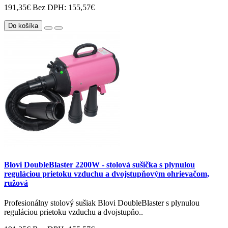
191,35€
Bez DPH: 155,57€
Do košíka
Blovi DoubleBlaster 2200W - stolová sušička s plynulou
reguláciou prietoku vzduchu a dvojstupňovým ohrievačom,
ružová
Profesionálny stolový sušiak Blovi DoubleBlaster s plynulou
reguláciou prietoku vzduchu a dvojstupňo..