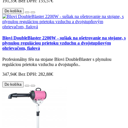
191,35€
Bez DPH: 155,57€
Do košíka
Blovi DoubleBlaster 2200W - sušiak na ošetrovanie na stojane, s
plynulou reguláciou prietoku vzduchu a dvojstupňovým
ohrievačom, fialová
Profesionálny fén na stojane Blovi DoubleBlaster s plynulou
reguláciou prietoku vzduchu a dvojstupňo..
347,94€
Bez DPH: 282,88€
Do košíka