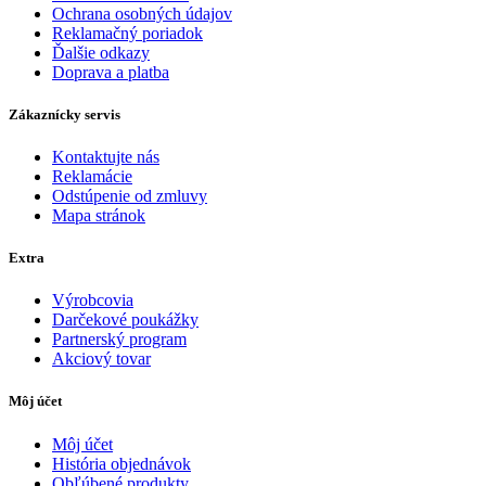
Ochrana osobných údajov
Reklamačný poriadok
Ďalšie odkazy
Doprava a platba
Zákaznícky servis
Kontaktujte nás
Reklamácie
Odstúpenie od zmluvy
Mapa stránok
Extra
Výrobcovia
Darčekové poukážky
Partnerský program
Akciový tovar
Môj účet
Môj účet
História objednávok
Obľúbené produkty