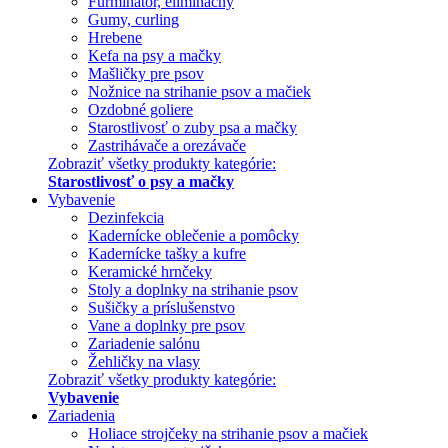
Furminátor, eliminačný
Gumy, curling
Hrebene
Kefa na psy a mačky
Mašličky pre psov
Nožnice na strihanie psov a mačiek
Ozdobné goliere
Starostlivosť o zuby psa a mačky
Zastrihávače a orezávače
Zobraziť všetky produkty kategórie:
Starostlivosť o psy a mačky
Vybavenie
Dezinfekcia
Kadernícke oblečenie a pomôcky
Kadernícke tašky a kufre
Keramické hrnčeky
Stoly a doplnky na strihanie psov
Sušičky a príslušenstvo
Vane a doplnky pre psov
Zariadenie salónu
Žehličky na vlasy
Zobraziť všetky produkty kategórie:
Vybavenie
Zariadenia
Holiace strojčeky na strihanie psov a mačiek