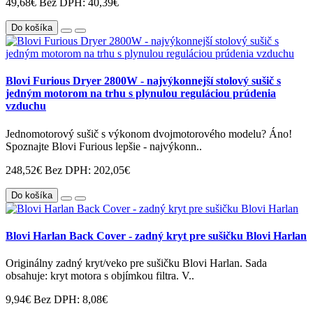
49,68€
Bez DPH: 40,39€
Do košíka
Blovi Furious Dryer 2800W - najvýkonnejší stolový sušič s
jedným motorom na trhu s plynulou reguláciou prúdenia
vzduchu
Jednomotorový sušič s výkonom dvojmotorového modelu? Áno!
Spoznajte Blovi Furious lepšie - najvýkonn..
248,52€
Bez DPH: 202,05€
Do košíka
Blovi Harlan Back Cover - zadný kryt pre sušičku Blovi Harlan
Originálny zadný kryt/veko pre sušičku Blovi Harlan. Sada
obsahuje: kryt motora s objímkou filtra. V..
9,94€
Bez DPH: 8,08€