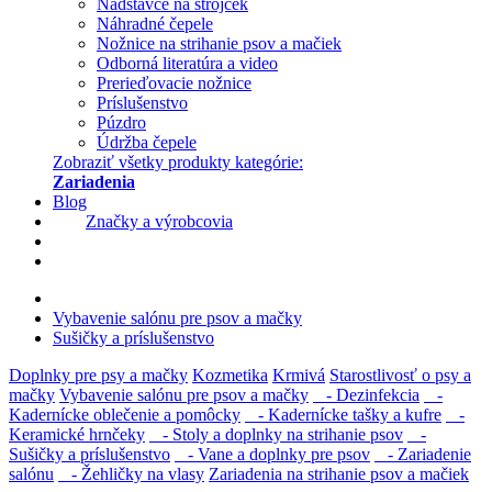
Nadstavce na strojček
Náhradné čepele
Nožnice na strihanie psov a mačiek
Odborná literatúra a video
Prerieďovacie nožnice
Príslušenstvo
Púzdro
Údržba čepele
Zobraziť všetky produkty kategórie:
Zariadenia
Blog
Značky a výrobcovia
Vybavenie salónu pre psov a mačky
Sušičky a príslušenstvo
Doplnky pre psy a mačky
Kozmetika
Krmivá
Starostlivosť o psy a
mačky
Vybavenie salónu pre psov a mačky
- Dezinfekcia
-
Kadernícke oblečenie a pomôcky
- Kadernícke tašky a kufre
-
Keramické hrnčeky
- Stoly a doplnky na strihanie psov
-
Sušičky a príslušenstvo
- Vane a doplnky pre psov
- Zariadenie
salónu
- Žehličky na vlasy
Zariadenia na strihanie psov a mačiek