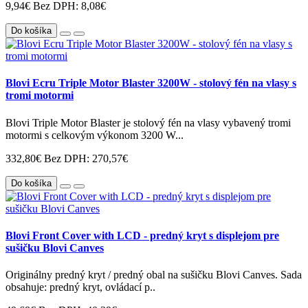
9,94€
Bez DPH: 8,08€
Do košíka
Blovi Ecru Triple Motor Blaster 3200W - stolový fén na vlasy s
tromi motormi
Blovi Triple Motor Blaster je stolový fén na vlasy vybavený tromi
motormi s celkovým výkonom 3200 W...
332,80€
Bez DPH: 270,57€
Do košíka
Blovi Front Cover with LCD - predný kryt s displejom pre
sušičku Blovi Canves
Originálny predný kryt / predný obal na sušičku Blovi Canves. Sada
obsahuje: predný kryt, ovládací p..