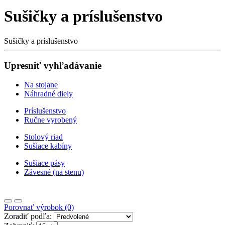
Sušičky a príslušenstvo
Sušičky a príslušenstvo
Upresniť vyhľadávanie
Na stojane
Náhradné diely
Príslušenstvo
Ručne vyrobený
Stolový riad
Sušiace kabíny
Sušiace pásy
Závesné (na stenu)
Porovnať výrobok (0)
Zoradiť podľa: