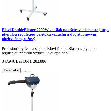
Blovi DoubleBlaster 2200W - sušiak na ošetrovanie na stojane, s
plynulou reguláciou prietoku vzduchu a dvojstupňovým
ohrievačom, ružový
Profesionálny fén na stojane Blovi DoubleBlaster s plynulou
reguláciou prietoku vzduchu a dvojstupňo..
347,94€
Bez DPH: 282,88€
Do košíka