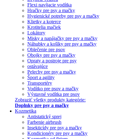
Flexi navíjacie vodítka
Hračky pre psy a mačky
Hygienické potreby pre psy a mačky
Klietky a koterce
Krotitelia mačiek
Lokátory
Misky a napájačky pre psy a mačky
Náhubky a košíky pre psy a mačky
Oblečenie pre psov
Obojky pre psy a mačky
Opraty a postroje pre psy
ostávajúce
Pelechy pre psy a mačky
Šport a agility
Transportéry
Vodítko pre psov a mačky
Výstavné vodítka pre psov
Zobraziť všetky produkty kategórie:
Doplnky pre psy a mačky
Kozmetika
Antistatický sprej
Farbenie airbrush
Insekticídy pre psy a mačky
Kondicionéry pre psy a mačky
Kozmetika od firiem