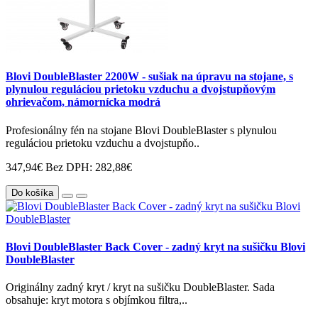
Blovi DoubleBlaster 2200W - sušiak na úpravu na stojane, s
plynulou reguláciou prietoku vzduchu a dvojstupňovým
ohrievačom, námornícka modrá
Profesionálny fén na stojane Blovi DoubleBlaster s plynulou
reguláciou prietoku vzduchu a dvojstupňo..
347,94€
Bez DPH: 282,88€
Do košíka
Blovi DoubleBlaster Back Cover - zadný kryt na sušičku Blovi
DoubleBlaster
Originálny zadný kryt / kryt na sušičku DoubleBlaster. Sada
obsahuje: kryt motora s objímkou filtra,..