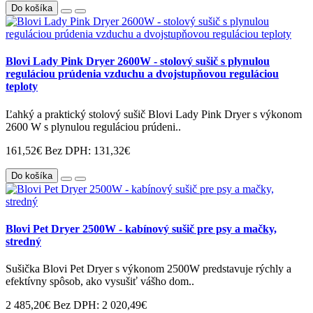
Do košíka
Blovi Lady Pink Dryer 2600W - stolový sušič s plynulou
reguláciou prúdenia vzduchu a dvojstupňovou reguláciou
teploty
Ľahký a praktický stolový sušič Blovi Lady Pink Dryer s výkonom
2600 W s plynulou reguláciou prúdeni..
161,52€
Bez DPH: 131,32€
Do košíka
Blovi Pet Dryer 2500W - kabínový sušič pre psy a mačky,
stredný
Sušička Blovi Pet Dryer s výkonom 2500W predstavuje rýchly a
efektívny spôsob, ako vysušiť vášho dom..
2 485,20€
Bez DPH: 2 020,49€