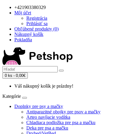
+421903380329
Môj účet
Registrácia
Prihlásiť sa
Obľúbené produkty (0)
Nákupný košík
Pokladňa
0 ks - 0,00€
Váš nákupný košík je prázdny!
Kategórie
Doplnky pre psy a mačky
Antiparazitné obojky pre psov a mačky
Arteo navíjacie vodítka
Chladiaca podložka pre psa a mačku
Deka pre psa a mačku
Drybed/VetBed