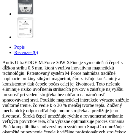
Popis
Recenzie (0)
Andis UltraEDGE M-Force 30W XFine je vymeniteľná čepeľ s
dĺžkou strihu 0,5 mm, ktorá využíva inovatívnu magnetickú
technológiu. Patentovaný systém M-Force nahrádza tradičné
napínacie pružiny silnými magnetmi, čím zaisťuje konštantný a
konzistentný tlak čepele počas celej jej životnosti. Toto riešenie
eliminuje riziko uvoľnenia strihacích prvkov a zaisťuje najvyššiu
presnosť pri vedení strojčeka bez ohľadu na náročnosť
spracovávanej srsti. Použitie magnetickej interakcie výrazne znižuje
vnútorné trenie, čo vedie k o 30 % menšej tvorbe tepla. Znížený
mechanický odpor odľahčuje motor strojčeka a predlžuje jeho
životnosť. Široká čepeľ umožňuje rýchle a rovnomerné strihanie
veľkých povrchov tela, čím výrazne optimalizuje proces strihania.
Plná kompatibilita s univerzálnym systémom Snap-On umožňuje
okamžité pripevnenie čepele k väčšine profesionálnych strojčekov.