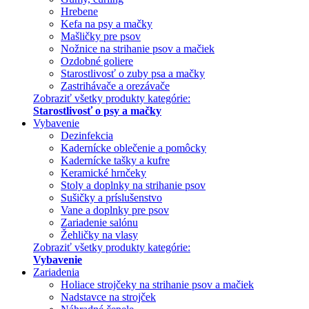
Hrebene
Kefa na psy a mačky
Mašličky pre psov
Nožnice na strihanie psov a mačiek
Ozdobné goliere
Starostlivosť o zuby psa a mačky
Zastrihávače a orezávače
Zobraziť všetky produkty kategórie:
Starostlivosť o psy a mačky
Vybavenie
Dezinfekcia
Kadernícke oblečenie a pomôcky
Kadernícke tašky a kufre
Keramické hrnčeky
Stoly a doplnky na strihanie psov
Sušičky a príslušenstvo
Vane a doplnky pre psov
Zariadenie salónu
Žehličky na vlasy
Zobraziť všetky produkty kategórie:
Vybavenie
Zariadenia
Holiace strojčeky na strihanie psov a mačiek
Nadstavce na strojček