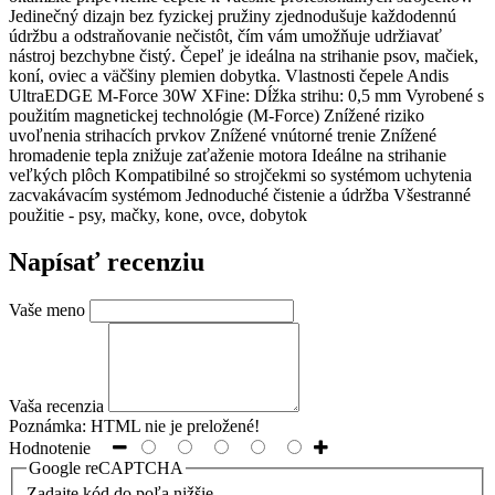
Jedinečný dizajn bez fyzickej pružiny zjednodušuje každodennú
údržbu a odstraňovanie nečistôt, čím vám umožňuje udržiavať
nástroj bezchybne čistý. Čepeľ je ideálna na strihanie psov, mačiek,
koní, oviec a väčšiny plemien dobytka. Vlastnosti čepele Andis
UltraEDGE M-Force 30W XFine: Dĺžka strihu: 0,5 mm Vyrobené s
použitím magnetickej technológie (M-Force) Znížené riziko
uvoľnenia strihacích prvkov Znížené vnútorné trenie Znížené
hromadenie tepla znižuje zaťaženie motora Ideálne na strihanie
veľkých plôch Kompatibilné so strojčekmi so systémom uchytenia
zacvakávacím systémom Jednoduché čistenie a údržba Všestranné
použitie - psy, mačky, kone, ovce, dobytok
Napísať recenziu
Vaše meno
Vaša recenzia
Poznámka:
HTML nie je preložené!
Hodnotenie
Google reCAPTCHA
Zadajte kód do poľa nižšie