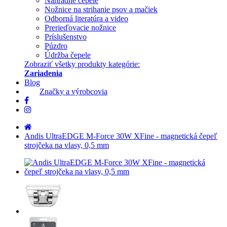
Náhradné čepele
Nožnice na strihanie psov a mačiek
Odborná literatúra a video
Prerieďovacie nožnice
Príslušenstvo
Púzdro
Údržba čepele
Zobraziť všetky produkty kategórie:
Zariadenia
Blog
Značky a výrobcovia
Andis UltraEDGE M-Force 30W XFine - magnetická čepeľ
strojčeka na vlasy, 0,5 mm