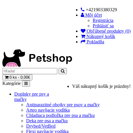
+421903380329
Môj účet
Registrácia
Prihlásiť sa
Obľúbené produkty (0)
Nákupný košík
Pokladňa
0 ks - 0,00€
Kategórie
Váš nákupný košík je prázdny!
Doplnky pre psy a
mačky
Antiparazitné obojky pre psov a mačky
Arteo navíjacie vodítka
Chladiaca podložka pre psa a mačku
Deka pre psa a mačku
Drybed/VetBed
Flexi navíjacie vodítka