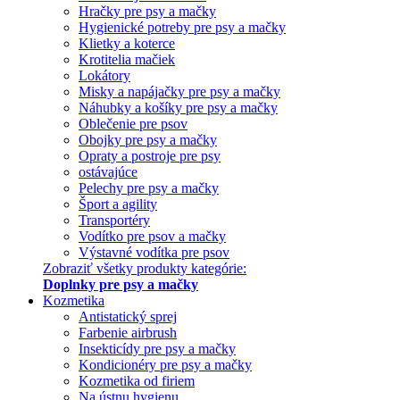
Hračky pre psy a mačky
Hygienické potreby pre psy a mačky
Klietky a koterce
Krotitelia mačiek
Lokátory
Misky a napájačky pre psy a mačky
Náhubky a košíky pre psy a mačky
Oblečenie pre psov
Obojky pre psy a mačky
Opraty a postroje pre psy
ostávajúce
Pelechy pre psy a mačky
Šport a agility
Transportéry
Vodítko pre psov a mačky
Výstavné vodítka pre psov
Zobraziť všetky produkty kategórie:
Doplnky pre psy a mačky
Kozmetika
Antistatický sprej
Farbenie airbrush
Insekticídy pre psy a mačky
Kondicionéry pre psy a mačky
Kozmetika od firiem
Na ústnu hygienu