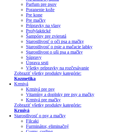
Parfum pre psov
Poranenie kože
Pre kone
Pre mačky
Prípravky na vlasy
Profylaktické
Šampóny pre zvieratá
Starostlivosť o oči psa a mačky
Starostlivosť o psie a mačacie labky
Starostlivost o uši psa a mačky
Súpravy
Úprava srsti
Všetky prípravky na rozčesávanie
Zobraziť všetky produkty kategórie:
Kozmetika
Krmivá
Krmivá pre psy
Vitamíny a doplnky pre psy a mačky
Krmivá pre mačky
Zobraziť všetky produkty kategórie:
Krmivá
Starostlivosť o psy a mačky
Filcaki
Furminátor, eliminačný
Gumy, curling