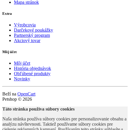
Mapa stránok
Extra
Výrobcovia
Darčekové poukážky
Partnerský program
Akciový tovar
Môj účet
Môj účet
História objednávok
Obľúbené produkty
Novinky
Beží na
OpenCart
Petshop © 2026
Táto stránka používa súbory cookies
Naša stránka používa súbory cookies pre personalizovanie obsahu a
analýzu návštevnosti. Taktiež používame súbory cookies pre
cielenie reklamných kampaní. Používaním tejto stránky súhlasíte s