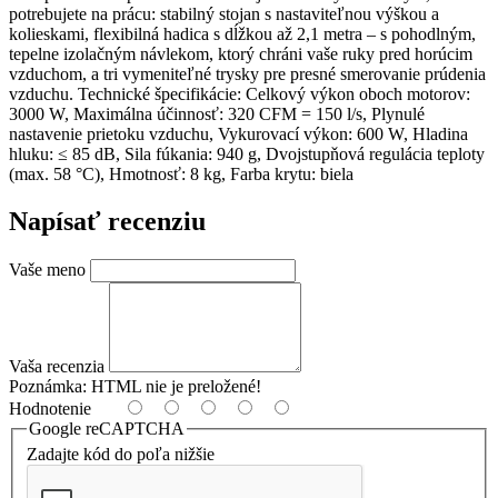
potrebujete na prácu: stabilný stojan s nastaviteľnou výškou a
kolieskami, flexibilná hadica s dĺžkou až 2,1 metra – s pohodlným,
tepelne izolačným návlekom, ktorý chráni vaše ruky pred horúcim
vzduchom, a tri vymeniteľné trysky pre presné smerovanie prúdenia
vzduchu. Technické špecifikácie: Celkový výkon oboch motorov:
3000 W, Maximálna účinnosť: 320 CFM = 150 l/s, Plynulé
nastavenie prietoku vzduchu, Vykurovací výkon: 600 W, Hladina
hluku: ≤ 85 dB, Sila fúkania: 940 g, Dvojstupňová regulácia teploty
(max. 58 °C), Hmotnosť: 8 kg, Farba krytu: biela
Napísať recenziu
Vaše meno
Vaša recenzia
Poznámka:
HTML nie je preložené!
Hodnotenie
Google reCAPTCHA
Zadajte kód do poľa nižšie