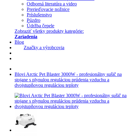
Odborná literatúra a video
Prerieďovacie nožnice
Príslušenstvo
Púzdro
Údržba čepele
Zobraziť všetky produkty kategórie:
Zariadenia
Blog
Značky a výrobcovia
Blovi Arctic Pet Blaster 3000W - profesionálny sušič na
stojane s plynulou reguláciou prúdenia vzduchu a
dvojstupňovou reguláciou teploty