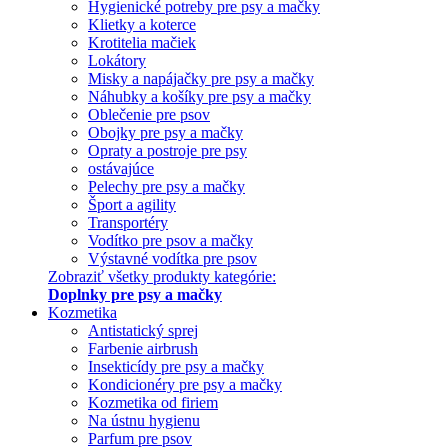
Hygienické potreby pre psy a mačky
Klietky a koterce
Krotitelia mačiek
Lokátory
Misky a napájačky pre psy a mačky
Náhubky a košíky pre psy a mačky
Oblečenie pre psov
Obojky pre psy a mačky
Opraty a postroje pre psy
ostávajúce
Pelechy pre psy a mačky
Šport a agility
Transportéry
Vodítko pre psov a mačky
Výstavné vodítka pre psov
Zobraziť všetky produkty kategórie:
Doplnky pre psy a mačky
Kozmetika
Antistatický sprej
Farbenie airbrush
Insekticídy pre psy a mačky
Kondicionéry pre psy a mačky
Kozmetika od firiem
Na ústnu hygienu
Parfum pre psov