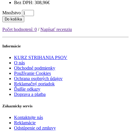
Bez DPH: 308,96€
Množstvo
Do košíka
Počet hodnotení: 0
/
Napísať recenziu
Informácie
KURZ STRIHANIA PSOV
O nás
Obchodné podmienky
Používanie Cookies
Ochrana osobných údajov
Reklamačný poriadok
Ďalšie odkazy
Doprava a platba
Zákaznícky servis
Kontaktujte nás
Reklamácie
Odstúpenie od zmluvy