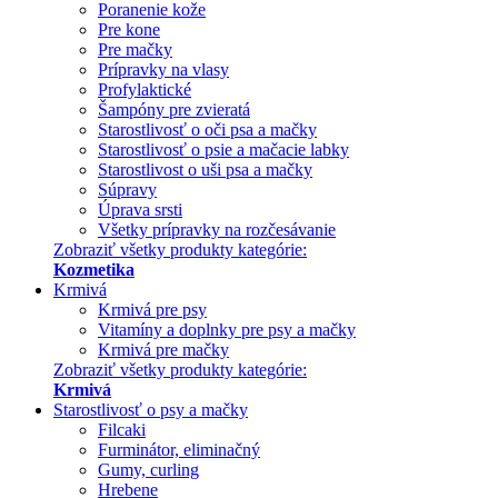
Poranenie kože
Pre kone
Pre mačky
Prípravky na vlasy
Profylaktické
Šampóny pre zvieratá
Starostlivosť o oči psa a mačky
Starostlivosť o psie a mačacie labky
Starostlivost o uši psa a mačky
Súpravy
Úprava srsti
Všetky prípravky na rozčesávanie
Zobraziť všetky produkty kategórie:
Kozmetika
Krmivá
Krmivá pre psy
Vitamíny a doplnky pre psy a mačky
Krmivá pre mačky
Zobraziť všetky produkty kategórie:
Krmivá
Starostlivosť o psy a mačky
Filcaki
Furminátor, eliminačný
Gumy, curling
Hrebene