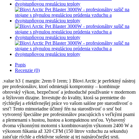
Popis
Recenzie (0)
.value h3 { margin: 2rem 0 1rem; } Blovi Arctic je perfektný nástroj
pre profesionálov, ktorí odmietajú kompromisy – kombinuje
obrovský výkon, bezpečnosť a jednoduché používanie v modernom
a štýlovom dizajne. Investujte do kvality, ktorá sa premietne do
rýchlejšej a efektívnejšej práce vo vašom salóne pre starostlivosť o
srsť! Tento mimoriadne účinný fén na starostlivosť o srsť bol
vytvorený špeciálne pre profesionálov pracujúcich s veľkými psami
a plemenami s hustou, hustou a kompaktnou srsťou. Vybavený
dvoma výkonnými motormi s kombinovaným výkonom 2400 W a
výkonom fúkania až 320 CFM (150 litrov vzduchu za sekundu)
zaisťuje rýchle a efektívne sušenie aj tej najnáročnejšej srsti.