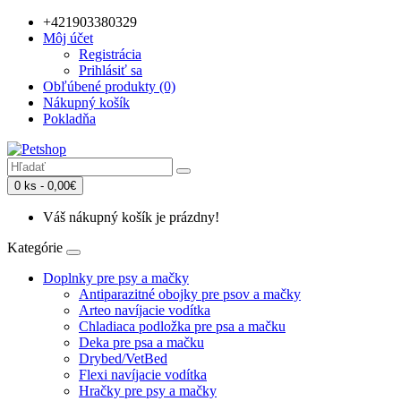
+421903380329
Môj účet
Registrácia
Prihlásiť sa
Obľúbené produkty (0)
Nákupný košík
Pokladňa
0 ks - 0,00€
Váš nákupný košík je prázdny!
Kategórie
Doplnky pre psy a mačky
Antiparazitné obojky pre psov a mačky
Arteo navíjacie vodítka
Chladiaca podložka pre psa a mačku
Deka pre psa a mačku
Drybed/VetBed
Flexi navíjacie vodítka
Hračky pre psy a mačky