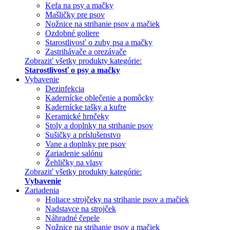
Kefa na psy a mačky
Mašličky pre psov
Nožnice na strihanie psov a mačiek
Ozdobné goliere
Starostlivosť o zuby psa a mačky
Zastrihávače a orezávače
Zobraziť všetky produkty kategórie:
Starostlivosť o psy a mačky
Vybavenie
Dezinfekcia
Kadernícke oblečenie a pomôcky
Kadernícke tašky a kufre
Keramické hrnčeky
Stoly a doplnky na strihanie psov
Sušičky a príslušenstvo
Vane a doplnky pre psov
Zariadenie salónu
Žehličky na vlasy
Zobraziť všetky produkty kategórie:
Vybavenie
Zariadenia
Holiace strojčeky na strihanie psov a mačiek
Nadstavce na strojček
Náhradné čepele
Nožnice na strihanie psov a mačiek