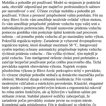
Mobilita a pohodlie pri používaní: Model so stojanom je praktická
sada, obzvlášť odporúčaná pre majiteľov profesionálnych salónov
pre starostlivosť o srsť. Účinne zvyšuje mobilitu a pohodlie pri
používaní. Výkon a presnosť prispôsobené vašim potrebám. Fén na
vlasy Blovi Arctic vám umožňuje nezávisle ovládať výkon motora,
čo vám umožňuje prispôsobiť prúdenie vzduchu typu vašej srsti a
individuálnym preferenciám. Plynulé nastavenie prúdenia vzduchu
pomocou gombíka vám poskytuje úplnú kontrolu nad procesom
sušenia – od jemného prúdu vzduchu až po maximálny turbo výkon.
Pokročilá regulácia teploty: Zariadenie je vybavené dvojstupňovou
reguláciou teploty, ktorá dosahuje maximum 58 °C. Integrovaný
systém tepelnej ochrany automaticky prispôsobuje teplotu vzduchu
rýchlosti prúdenia vzduchu – čím vyššia rýchlosť, tým teplejší je
prúd vzduchu. Toto inteligentné riešenie chráni pred prehriatím a
zaisťuje bezpečné používanie počas celého pracovného dňa. Tichá
prevádzka napriek obrovskému výkonu. Napriek svojmu
pôsobivému výkonu je Blovi Arctic prekvapivo tichý v prevádzke,
čo výrazne zlepšuje pohodlie strihača aj domáceho maznáčika počas
ošetrení. Moderný dizajn a robustná konštrukcia: Fén vyniká
moderným vzhľadom a estetickým prevedením. Klasické, elegantné
biele puzdro s jemným perleťovým leskom a ergonomická rukoväť
ho robia nielen funkčným, ale aj štýlovým v každom salóne pre
strihanie zvierat. Stabilné plastové nožičky zabezpečujú, že
zariadenie počas prevádzky zostane pevne na svojom mieste.
Kompletná sada príslušenstva: Fén je dodávaný so všetkým, čo