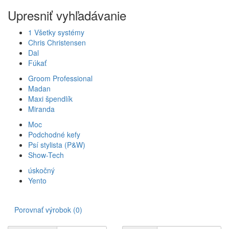
Upresniť vyhľadávanie
1 Všetky systémy
Chris Christensen
Dal
Fúkať
Groom Professional
Madan
Maxi špendlík
Miranda
Moc
Podchodné kefy
Psí stylista (P&W)
Show-Tech
úskočný
Yento
Porovnať výrobok (0)