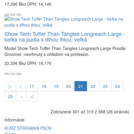
17,39€
Bez DPH: 14,14€
Show Tech Tuffer Than Tangles Longreach Large -
kefka na pudla s dlhou ihlou, veľká
Model Show Tech Tuffer Than Tangles Longreach Large Poodle
Groomer, navrhnutý s ohľadom na profesion..
22,35€
Bez DPH: 18,17€
|<
<
17
18
19
20
21
22
23
24
25
>
>|
Zobrazené 301 až 315 z 388 (26 stránok)
Informácie
KURZ STRIHANIA PSOV