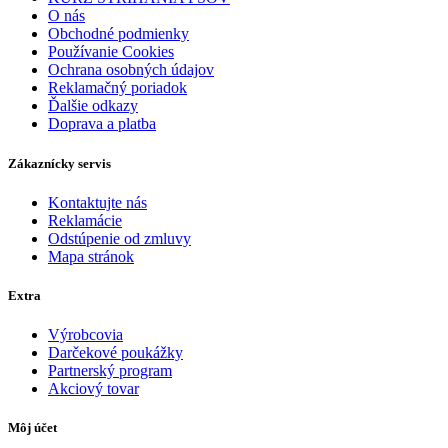
O nás
Obchodné podmienky
Používanie Cookies
Ochrana osobných údajov
Reklamačný poriadok
Ďalšie odkazy
Doprava a platba
Zákaznícky servis
Kontaktujte nás
Reklamácie
Odstúpenie od zmluvy
Mapa stránok
Extra
Výrobcovia
Darčekové poukážky
Partnerský program
Akciový tovar
Môj účet