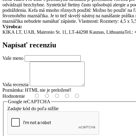
odvádzajú bezchybne. Syntetické štetiny často spôsobujú alergie a po
podráždenia. Kefa má mnoho rôznych použití: Možno ho použiť na ľahk
štvornohého maznáčika. Je to tiež skvelý nástroj na nanášanie prášku
maznáčika nebudete namáhať zápästie. Vlastnosti: Rozmery: 4,5 x 5,
Výrobca:
KIKA LT, UAB, Maironio St. 11, LT-44298 Kaunas, LithuaniaTel.: 
Napísať recenziu
Vaše meno
Vaša recenzia
Poznámka:
HTML nie je preložené!
Hodnotenie
Google reCAPTCHA
Zadajte kód do poľa nižšie