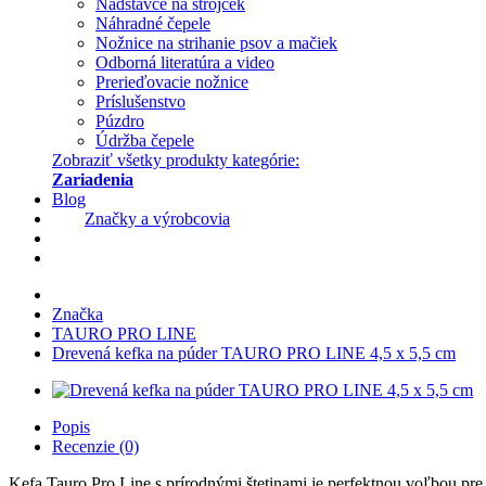
Nadstavce na strojček
Náhradné čepele
Nožnice na strihanie psov a mačiek
Odborná literatúra a video
Prerieďovacie nožnice
Príslušenstvo
Púzdro
Údržba čepele
Zobraziť všetky produkty kategórie:
Zariadenia
Blog
Značky a výrobcovia
Značka
TAURO PRO LINE
Drevená kefka na púder TAURO PRO LINE 4,5 x 5,5 cm
Popis
Recenzie (0)
Kefa Tauro Pro Line s prírodnými štetinami je perfektnou voľbou pre 