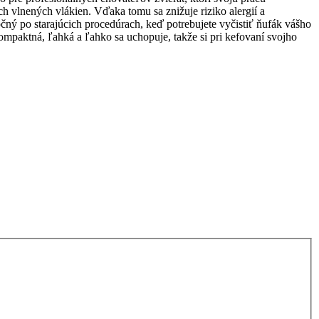
ch vlnených vlákien. Vďaka tomu sa znižuje riziko alergií a
ný po starajúcich procedúrach, keď potrebujete vyčistiť ňufák vášho
ompaktná, ľahká a ľahko sa uchopuje, takže si pri kefovaní svojho