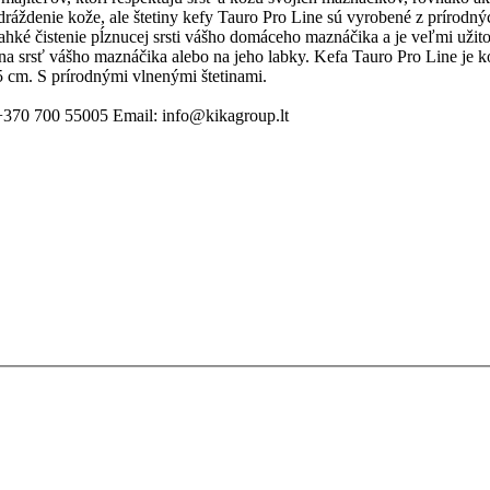
dráždenie kože, ale štetiny kefy Tauro Pro Line sú vyrobené z prírodný
é čistenie pĺznucej srsti vášho domáceho maznáčika a je veľmi užitoč
 na srsť vášho maznáčika alebo na jeho labky. Kefa Tauro Pro Line je k
5 cm. S prírodnými vlnenými štetinami.
+370 700 55005 Email: info@kikagroup.lt