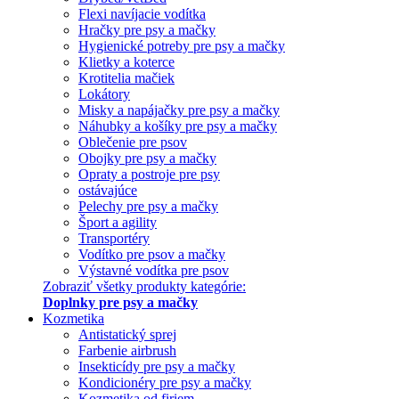
Flexi navíjacie vodítka
Hračky pre psy a mačky
Hygienické potreby pre psy a mačky
Klietky a koterce
Krotitelia mačiek
Lokátory
Misky a napájačky pre psy a mačky
Náhubky a košíky pre psy a mačky
Oblečenie pre psov
Obojky pre psy a mačky
Opraty a postroje pre psy
ostávajúce
Pelechy pre psy a mačky
Šport a agility
Transportéry
Vodítko pre psov a mačky
Výstavné vodítka pre psov
Zobraziť všetky produkty kategórie:
Doplnky pre psy a mačky
Kozmetika
Antistatický sprej
Farbenie airbrush
Insekticídy pre psy a mačky
Kondicionéry pre psy a mačky
Kozmetika od firiem