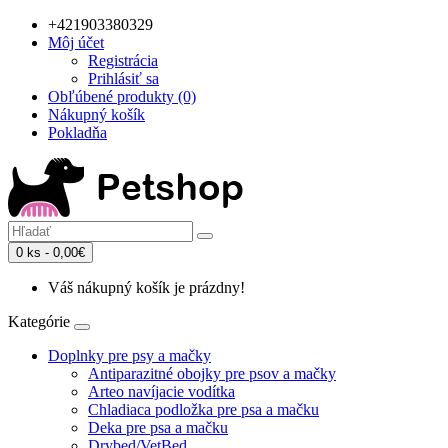
+421903380329
Môj účet
Registrácia
Prihlásiť sa
Obľúbené produkty (0)
Nákupný košík
Pokladňa
0 ks - 0,00€
Váš nákupný košík je prázdny!
Kategórie
Doplnky pre psy a mačky
Antiparazitné obojky pre psov a mačky
Arteo navíjacie vodítka
Chladiaca podložka pre psa a mačku
Deka pre psa a mačku
Drybed/VetBed