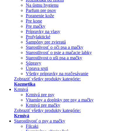
Na ústnu hygienu
Parfum pre psov
Poranenie kože
Pre kone
Pre mačky
Prípravky na vlasy
Profylaktické
Šampóny pre zvieratá
Starostlivosť o oči psa a mačky
Starostlivosť o psie a mačacie labky
Starostlivost o uši psa a mačky
Súpravy
Úprava srsti
Všetky prípravky na rozčesávanie
Zobraziť všetky produkty kategórie:
Kozmetika
Krmivá
Krmivá pre psy
Vitamíny a doplnky pre psy a mačky
Krmivá pre mačky
Zobraziť všetky produkty kategórie:
Krmivá
Starostlivosť o psy a mačky
Filcaki