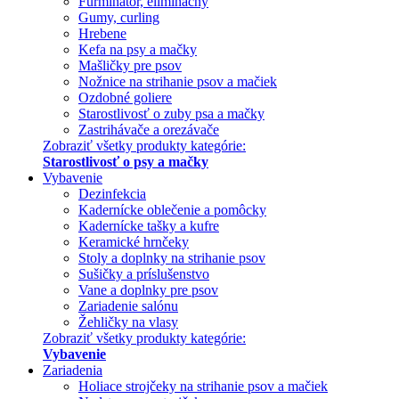
Furminátor, eliminačný
Gumy, curling
Hrebene
Kefa na psy a mačky
Mašličky pre psov
Nožnice na strihanie psov a mačiek
Ozdobné goliere
Starostlivosť o zuby psa a mačky
Zastrihávače a orezávače
Zobraziť všetky produkty kategórie:
Starostlivosť o psy a mačky
Vybavenie
Dezinfekcia
Kadernícke oblečenie a pomôcky
Kadernícke tašky a kufre
Keramické hrnčeky
Stoly a doplnky na strihanie psov
Sušičky a príslušenstvo
Vane a doplnky pre psov
Zariadenie salónu
Žehličky na vlasy
Zobraziť všetky produkty kategórie:
Vybavenie
Zariadenia
Holiace strojčeky na strihanie psov a mačiek