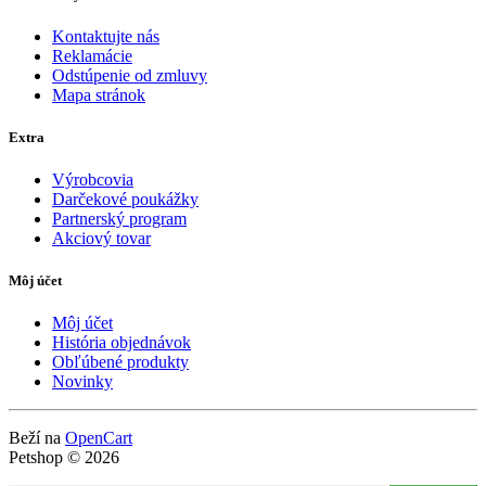
Kontaktujte nás
Reklamácie
Odstúpenie od zmluvy
Mapa stránok
Extra
Výrobcovia
Darčekové poukážky
Partnerský program
Akciový tovar
Môj účet
Môj účet
História objednávok
Obľúbené produkty
Novinky
Beží na
OpenCart
Petshop © 2026