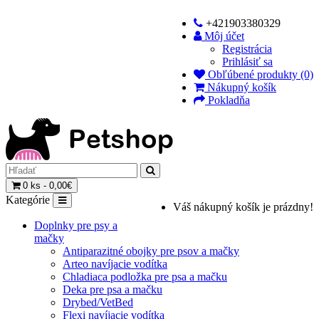
+421903380329
Môj účet
Registrácia
Prihlásiť sa
Obľúbené produkty (0)
Nákupný košík
Pokladňa
0 ks - 0,00€
Kategórie
Váš nákupný košík je prázdny!
Doplnky pre psy a
mačky
Antiparazitné obojky pre psov a mačky
Arteo navíjacie vodítka
Chladiaca podložka pre psa a mačku
Deka pre psa a mačku
Drybed/VetBed
Flexi navíjacie vodítka