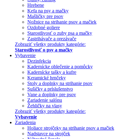
Hrebene
Kefa na psy a mačky
Mašličky pre psov
Nožnice na strihanie psov a mačiek
Ozdobné goliere
Starostlivosť o zuby psa a mačky
Zastrihávače a orezávače
Zobraziť všetky produkty kategórie:
Starostlivosť o psy a mačky
Vybavenie
Dezinfekcia
Kadernícke oblečenie a pomôcky
Kadernícke tašky a kufre
Keramické hrnčeky
Stoly a doplnky na strihanie psov
Sušičky a príslušenstvo
Vane a doplnky pre psov
Zariadenie salónu
Žehličky na vlasy
Zobraziť všetky produkty kategórie:
Vybavenie
Zariadenia
Holiace strojčeky na strihanie psov a mačiek
Nadstavce na strojček