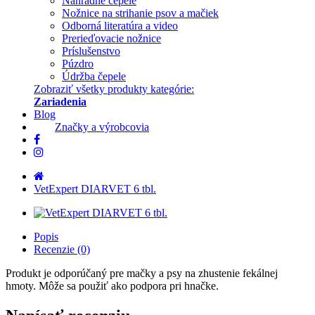
Náhradné čepele
Nožnice na strihanie psov a mačiek
Odborná literatúra a video
Prerieďovacie nožnice
Príslušenstvo
Púzdro
Údržba čepele
Zobraziť všetky produkty kategórie:
Zariadenia
Blog
Značky a výrobcovia
VetExpert DIARVET 6 tbl.
Popis
Recenzie (0)
Produkt je odporúčaný pre mačky a psy na zhustenie fekálnej
hmoty. Môže sa použiť ako podpora pri hnačke.