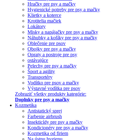
Hračky pre psy a mačky
Hygienické potreby pre psy a mačky
Klietky a koterce
Krotitelia mačiek
Lokátory
Misky a napájačky pre psy a mačky
Náhubky a košíky pre psy a mačky
Oblečenie pre psov
Obojky pre psy a mačky
Opraty a postroje pre psy
ostávajúce
Pelechy pre psy a mačky
Šport a agility
Transportéry
Vodítko pre psov a mačky
Výstavné vodítka pre psov
Zobraziť všetky produkty kategórie:
Doplnky pre psy a mačky
Kozmetika
Antistatický sprej
Farbenie airbrush
Insekticídy pre psy a mačky
Kondicionéry pre psy a mačky
Kozmetika od firiem
Na ústnu hygienu