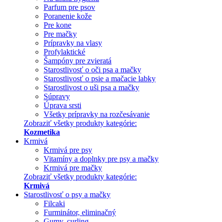
Parfum pre psov
Poranenie kože
Pre kone
Pre mačky
Prípravky na vlasy
Profylaktické
Šampóny pre zvieratá
Starostlivosť o oči psa a mačky
Starostlivosť o psie a mačacie labky
Starostlivost o uši psa a mačky
Súpravy
Úprava srsti
Všetky prípravky na rozčesávanie
Zobraziť všetky produkty kategórie:
Kozmetika
Krmivá
Krmivá pre psy
Vitamíny a doplnky pre psy a mačky
Krmivá pre mačky
Zobraziť všetky produkty kategórie:
Krmivá
Starostlivosť o psy a mačky
Filcaki
Furminátor, eliminačný
Gumy, curling