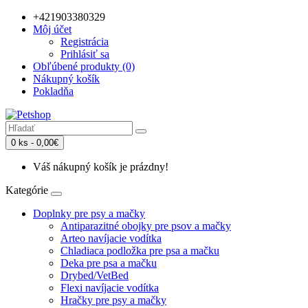
+421903380329
Môj účet
Registrácia
Prihlásiť sa
Obľúbené produkty (0)
Nákupný košík
Pokladňa
0 ks - 0,00€
Váš nákupný košík je prázdny!
Kategórie
Doplnky pre psy a mačky
Antiparazitné obojky pre psov a mačky
Arteo navíjacie vodítka
Chladiaca podložka pre psa a mačku
Deka pre psa a mačku
Drybed/VetBed
Flexi navíjacie vodítka
Hračky pre psy a mačky