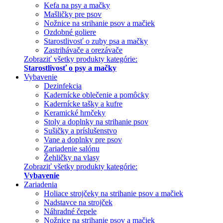
Kefa na psy a mačky
Mašličky pre psov
Nožnice na strihanie psov a mačiek
Ozdobné goliere
Starostlivosť o zuby psa a mačky
Zastrihávače a orezávače
Zobraziť všetky produkty kategórie:
Starostlivosť o psy a mačky
Vybavenie
Dezinfekcia
Kadernícke oblečenie a pomôcky
Kadernícke tašky a kufre
Keramické hrnčeky
Stoly a doplnky na strihanie psov
Sušičky a príslušenstvo
Vane a doplnky pre psov
Zariadenie salónu
Žehličky na vlasy
Zobraziť všetky produkty kategórie:
Vybavenie
Zariadenia
Holiace strojčeky na strihanie psov a mačiek
Nadstavce na strojček
Náhradné čepele
Nožnice na strihanie psov a mačiek