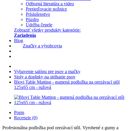
Odborná literatúra a video
Prerieďovacie nožnice
Príslušenstvo
Púzdro
Údržba čepele
Zobraziť všetky produkty kategórie:
Zariadenia
Blog
Značky a výrobcovia
Vybavenie salónu pre psov a mačky
Stoly a doplnky na strihanie psov
Blovi Table Matting - gumená podložka na orezávací stôl
125x65 cm - ružová
Popis
Recenzie (0)
Profesionálna podložka pod orezávací stôl. Vyrobené z gumy a