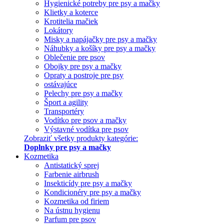
Hygienické potreby pre psy a mačky
Klietky a koterce
Krotitelia mačiek
Lokátory
Misky a napájačky pre psy a mačky
Náhubky a košíky pre psy a mačky
Oblečenie pre psov
Obojky pre psy a mačky
Opraty a postroje pre psy
ostávajúce
Pelechy pre psy a mačky
Šport a agility
Transportéry
Vodítko pre psov a mačky
Výstavné vodítka pre psov
Zobraziť všetky produkty kategórie:
Doplnky pre psy a mačky
Kozmetika
Antistatický sprej
Farbenie airbrush
Insekticídy pre psy a mačky
Kondicionéry pre psy a mačky
Kozmetika od firiem
Na ústnu hygienu
Parfum pre psov