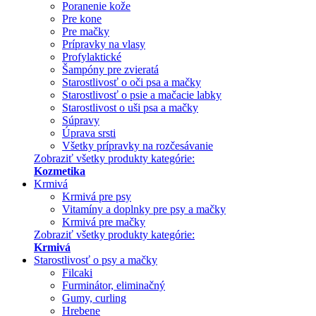
Poranenie kože
Pre kone
Pre mačky
Prípravky na vlasy
Profylaktické
Šampóny pre zvieratá
Starostlivosť o oči psa a mačky
Starostlivosť o psie a mačacie labky
Starostlivost o uši psa a mačky
Súpravy
Úprava srsti
Všetky prípravky na rozčesávanie
Zobraziť všetky produkty kategórie:
Kozmetika
Krmivá
Krmivá pre psy
Vitamíny a doplnky pre psy a mačky
Krmivá pre mačky
Zobraziť všetky produkty kategórie:
Krmivá
Starostlivosť o psy a mačky
Filcaki
Furminátor, eliminačný
Gumy, curling
Hrebene